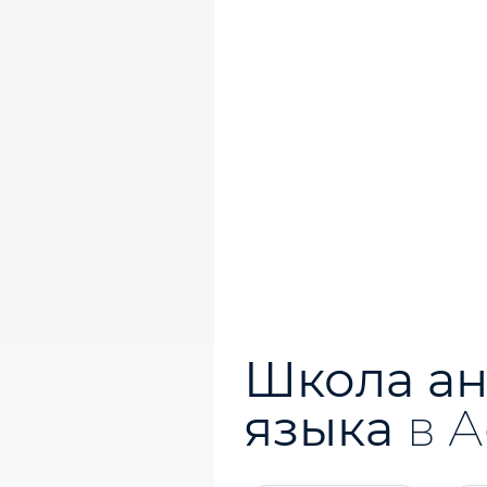
Школа ан
языка
в 